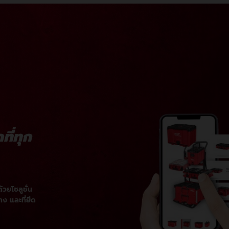
79
305
79
1.65
พลาสติก/พลาสติก
ี่ทุก
วยโซลูชั่น
าง และที่ยึด