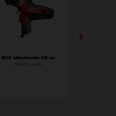
M12 เครื่องตัดสายไฟ 32 มม.
ชุดไขคว
M12 CC-0 APJ
48-22
แอตทริบิวต์ (แบบ)
M12 CC-0 APJ