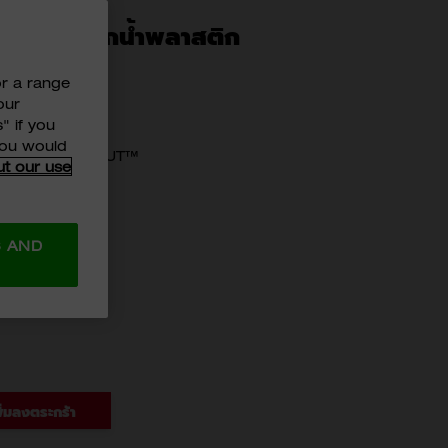
กระบอกน้ำพลาสติก
or a range
our
" if you
 you would
กับฝาด้านบน PACKOUT™
ut our use
S AND
ิ่มลงตระกร้า