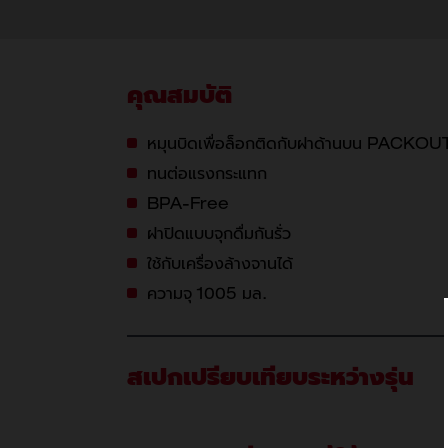
คุณสมบัติ
หมุนบิดเพื่อล็อกติดกับฝาด้านบน PACKO
ทนต่อแรงกระแทก
BPA-Free
ฝาปิดแบบจุกดื่มกันรั่ว
ใช้กับเครื่องล้างจานได้
ความจุ 1005 มล.
สเปกเปรียบเทียบระหว่างรุ่น