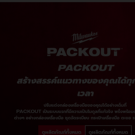
ข้อมูลจำเพาะของผลิตภัณฑ์
ความยาว (มม.)
ความกว้าง (มม.)
ความสูง (มม.)
น้ำหนัก (กก.)
PACKOUT
วัสดุกระบอกน้ำ/วัสดุฝาปิด
สร้างสรรค์แนวทางของคุณได้ทุกท
เวลา
ปรับแต่งกล่องเครื่องมือของคุณได้อย่างเต็มที่
PACKOUT เป็นระบบแรกที่มีความเป็นโมดูลที่แท้จริง พรั่งพร้อมด้
ต่างๆ อย่างกล่องเครื่องมือ ชุดจัดระเบียบ กระเป๋าเครื่องมือ ตะขอ ร
ดูผลิตภัณฑ์ทั้งหมด
ดูผลิตภัณฑ์ทั้งหมด