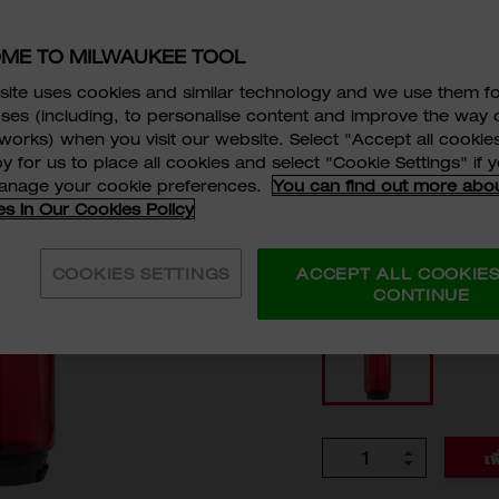
PACKOUT™ 
ME TO MILWAUKEE TOOL
1005 ml.
ite uses cookies and similar technology and we use them f
ses (including, to personalise content and improve the way 
4932498637
works) when you visit our website. Select "Accept all cookies
y for us to place all cookies and select "Cookie Settings" if
หมุนบิดเพื่อล็อกติด
manage your cookie preferences.
You can find out more abo
ทนต่อแรงกระแทก
es in Our Cookies Policy
BPA-Free
ค่าแอตทริบิวต์ (แบบ)
COOKIES SETTINGS
ACCEPT ALL COOKIE
CONTINUE
4932498637
จำนวน
เพ