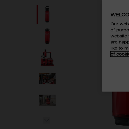
WELCO
Our webs
of purpo
website 
are happ
like to 
of cooki