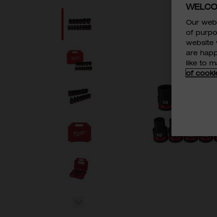
WELCO
Our webs
of purpo
website 
are happ
like to 
of cooki