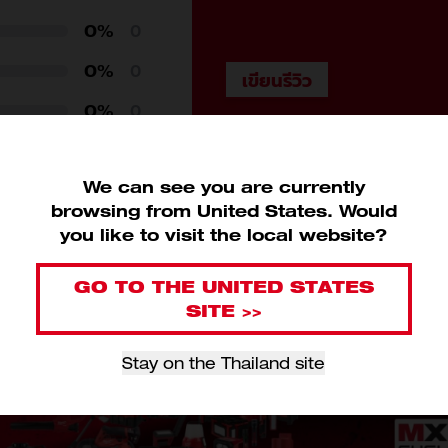
0%
0
0%
0
0%
0
10mm (1)
We can see you are currently
11mm (1)
browsing from United States. Would
you like to visit the local website?
12mm (1)
GO TO THE UNITED STATES
13mm (1)
SITE >>
14mm (1)
Stay on the Thailand site
15mm (1)
16mm (1)