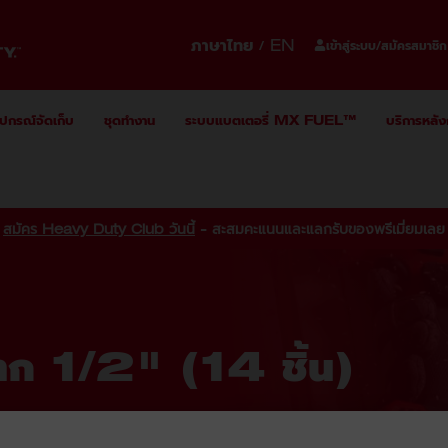
ภาษาไทย
EN
/
เข้าสู่ระบบ/สมัครสมาชิก
ุปกรณ์จัดเก็บ
ชุดทำงาน
ระบบแบตเตอรี่ MX FUEL™
บริการหลั
สมัคร Heavy Duty Club วันนี้
- สะสมคะแนนและแลกรับของพรีเมี่ยมเลย
ทก 1/2" (14 ชิ้น)