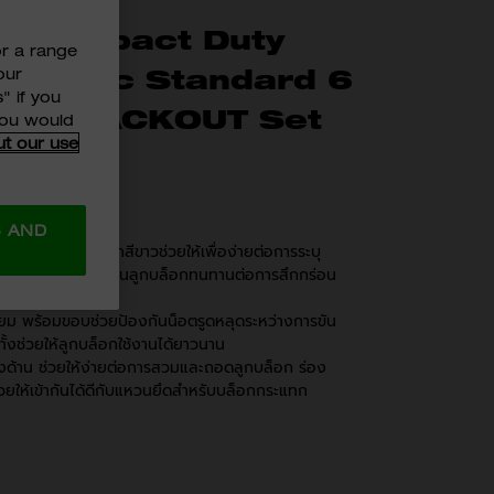
VE Impact Duty
or a range
e Metric Standard 6
our
" if you
cket PACKOUT Set
 you would
ut our use
S AND
่ คงทนด้วยหมึกสีขาวช่วยให้เพื่อง่ายต่อการระบุ
ครื่องหมายที่ประทับบนลูกบล็อกทนทานต่อการสึกกร่อน
ม พร้อมขอบช่วยป้องกันน็อตรูดหลุดระหว่างการขัน
้งช่วยให้ลูกบล็อกใช้งานได้ยาวนาน​
องด้าน ช่วยให้ง่ายต่อการสวมและถอดลูกบล็อก ร่อง
วยให้เข้ากันได้ดีกับแหวนยึดสำหรับบล็อกกระแทก​